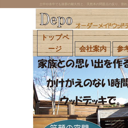
土中や水中でも抜群の耐久性と、天然木の問題点の反り、割れ
トップペ
ージ
会社案内
参