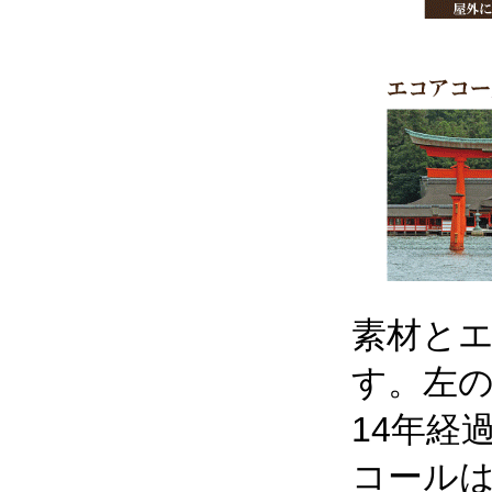
素材と
す。左
14年経
コール