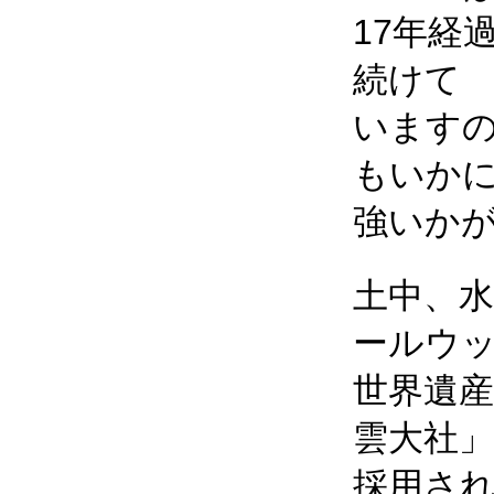
17年経
続けて
います
もいか
強いか
土中、
ールウ
世界遺
雲大社
採用さ